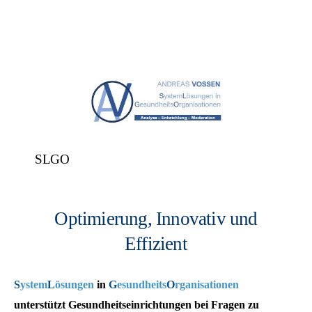
SLGO
Optimierung, Innovativ und
Effizient
S
ystem
L
ösungen
in
G
esundheits
O
rganisationen
unterstützt Gesundheitseinrichtungen bei Fragen zu